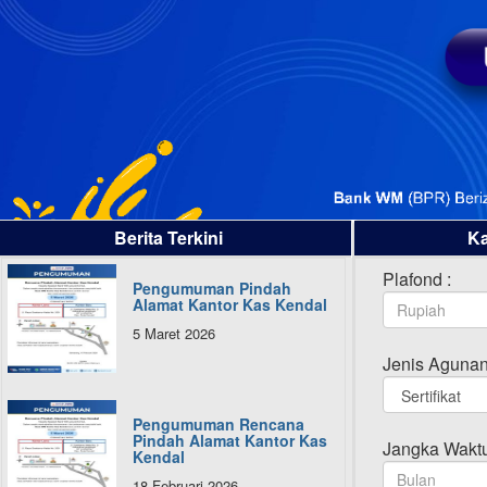
Berita Terkini
Ka
Plafond :
Pengumuman Pindah
Alamat Kantor Kas Kendal
5 Maret 2026
Jenis Agunan
Pengumuman Rencana
Pindah Alamat Kantor Kas
Jangka Waktu
Kendal
18 Februari 2026