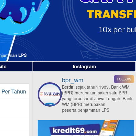
ito
Instagram
bpr_wm
FOLLOW
Berdiri sejak tahun 1989, Bank WM
 Per Tahun
(BPR) merupakan salah satu BPR
yang terbesar di Jawa Tengah.
Bank
WM (BPR) merupakan
peserta penjaminan LPS