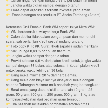
Cicilan ringan dengan bunga 0,69 % per bulan flat murni
Jangka waktu cicilan sampai dengan 5 tahun
Emas dapat dijadikan alternatif investasi yang aman
Emas batangan asli produksi PT Aneka Tambang (Antam)
Ketentuan Cicil Emas di Bank WM seperti ini ya Mitra WM:
WNI berdomisili di wilayah kerja Bank WM
Calon debitur tidak dalam pengampuan dan memenuhi
syarat sah perjanjian kredit sesuai undang-undang
Foto copy KTP, KK, Surat Nikah (apabila sudah menikah)
Suku bunga 0,69 % per bulan flat murni
Jangka waktu sampai dengan 5 tahun
Provisi sebesar 0,5 % dari plafon kredit untuk jangka waktu
sampai dengan 36 bulan, atau sebesar 1 % dari plafon kredit
untuk jangka waktu lebih dari 36 bulan
Uang muka minimal 20 % dari harga emas.
Uang muka dan biaya lainnya dibayar di muka dengan
setor ke Tabungan Makmur milik nasabah yang bersangkutan
Berat emas yang dapat dicicil antara lain 10 gram, 25
gram, 50 gram, 100 gram, 250 gram, 500 gram, 1 Kg atau
kombinasi/kelipatan dari pecahan gram tersebut
Jika nasabah melakukan pembatalan setelah emas