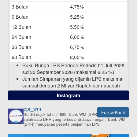
3 Bulan
4,75%
Laporan Keuangan Berkelanjutan
06-05-2025
6 Bulan
5,25%
12 Bulan
5,50%
Daftar Pemenang Undian TAMASHA
Bulan April 2025
24 Bulan
6,00%
15-04-2025
36 Bulan
6,75%
Pengumuman Nama Baru Perusahaan
60 Bulan
8,00%
03-03-2025
Suku Bunga LPS Periode Periode 01 Juli 2026
s.d 30 September 2026 (maksimal 6,25 %)
Jumlah Simpanan yang dijamin LPS maksimal
sampai dengan 2 Milyar Rupiah per nasabah
dalam satu bank
Instagram
bpr_wm
Follow Kami
Berdiri sejak tahun 1989, Bank WM (BPR) merupakan
ISI APLIKASI SEKARANG
salah satu BPR yang terbesar di Jawa Tengah.
Bank WM
(BPR) merupakan peserta penjaminan LPS