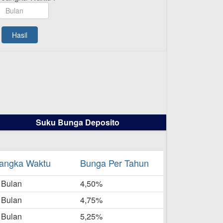
TAMASHA Bulan Agustus 2025
19-08-2025
Pengumuman Tutup Kantor
Hasil
Kantor Cabang Pati 13 Agustus
2025
-08-2025
Daftar Pemenang Undian
TAMASHA Bulan Juli 2025
16-07-2025
Suku Bunga Deposito
Daftar Pemenang Undian
TAMASHA Bulan Juni 2025
16-06-2025
angka Waktu
Bunga Per Tahun
Daftar Pemenang Undian
 Bulan
TAMASHA Bulan Mei 2025
4,50%
20-05-2025
 Bulan
4,75%
Laporan Keuangan Berkelanjutan
 Bulan
5,25%