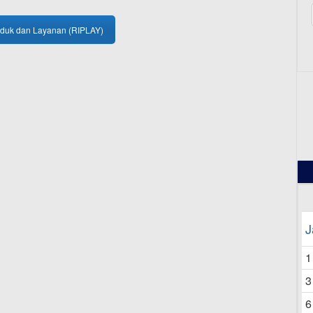
oduk dan Layanan (RIPLAY)
12
J
1
3
6