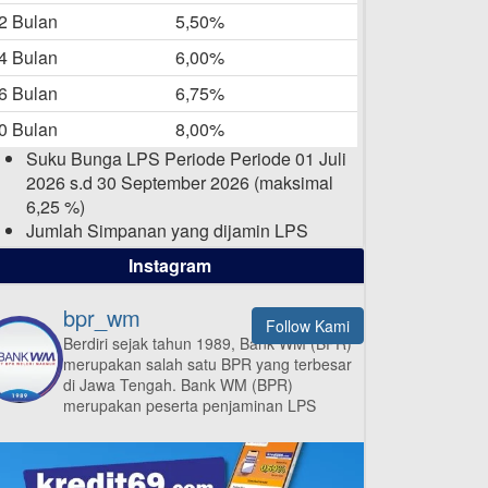
-05-2025
2 Bulan
5,50%
Daftar Pemenang Undian
4 Bulan
6,00%
TAMASHA Bulan April 2025
6 Bulan
6,75%
15-04-2025
0 Bulan
8,00%
Pengumuman Nama Baru
Suku Bunga LPS Periode Periode 01 Juli
Perusahaan
2026 s.d 30 September 2026 (maksimal
03-03-2025
6,25 %)
Jumlah Simpanan yang dijamin LPS
maksimal sampai dengan 2 Milyar Rupiah
Instagram
per nasabah dalam satu bank
bpr_wm
Follow Kami
Berdiri sejak tahun 1989, Bank WM (BPR)
merupakan salah satu BPR yang terbesar
ISI APLIKASI SEKARANG
di Jawa Tengah.
Bank WM (BPR)
merupakan peserta penjaminan LPS