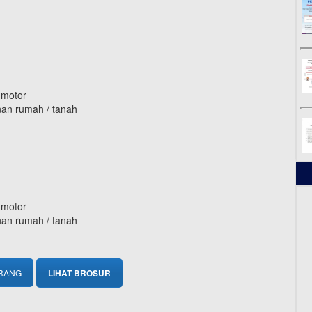
 motor
unan rumah / tanah
 motor
unan rumah / tanah
ARANG
LIHAT BROSUR