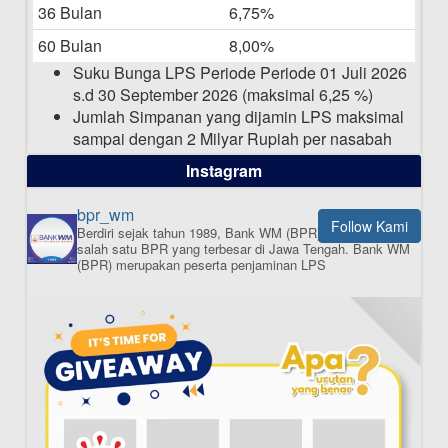
36 Bulan
6,75%
Pengumuman Nama Baru Perusahaan
60 Bulan
8,00%
03-03-2025
Suku Bunga LPS Periode Periode 01 Juli 2026
s.d 30 September 2026 (maksimal 6,25 %)
Jumlah Simpanan yang dijamin LPS maksimal
sampai dengan 2 Milyar Rupiah per nasabah
dalam satu bank
Instagram
bpr_wm
Follow Kami
Berdiri sejak tahun 1989, Bank WM (BPR) merupakan
ISI APLIKASI SEKARANG
salah satu BPR yang terbesar di Jawa Tengah.
Bank WM
(BPR) merupakan peserta penjaminan LPS