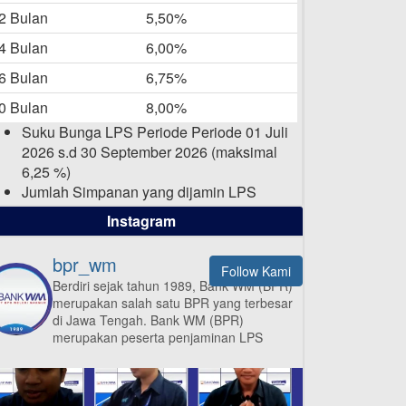
-05-2025
2 Bulan
5,50%
Daftar Pemenang Undian
4 Bulan
6,00%
TAMASHA Bulan April 2025
6 Bulan
6,75%
15-04-2025
0 Bulan
8,00%
Pengumuman Nama Baru
Suku Bunga LPS Periode Periode 01 Juli
Perusahaan
2026 s.d 30 September 2026 (maksimal
03-03-2025
6,25 %)
Jumlah Simpanan yang dijamin LPS
maksimal sampai dengan 2 Milyar Rupiah
Instagram
per nasabah dalam satu bank
bpr_wm
Follow Kami
Berdiri sejak tahun 1989, Bank WM (BPR)
merupakan salah satu BPR yang terbesar
ISI APLIKASI SEKARANG
di Jawa Tengah.
Bank WM (BPR)
merupakan peserta penjaminan LPS