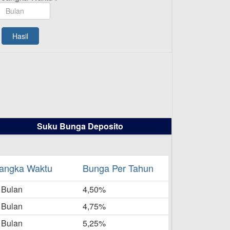
TAMASHA Bulan Agustus 2025
19-08-2025
Pengumuman Tutup Kantor
Hasil
Kantor Cabang Pati 13 Agustus
2025
-08-2025
Daftar Pemenang Undian
TAMASHA Bulan Juli 2025
16-07-2025
Suku Bunga Deposito
Daftar Pemenang Undian
TAMASHA Bulan Juni 2025
16-06-2025
angka Waktu
Bunga Per Tahun
Daftar Pemenang Undian
 Bulan
TAMASHA Bulan Mei 2025
4,50%
20-05-2025
 Bulan
4,75%
Laporan Keuangan Berkelanjutan
 Bulan
5,25%