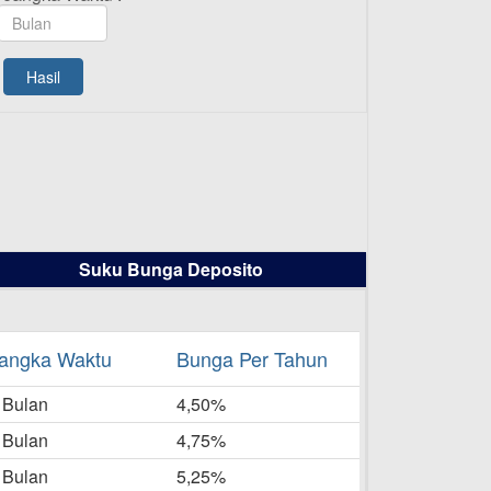
TAMASHA Bulan Agustus 2025
19-08-2025
Pengumuman Tutup Kantor
Hasil
Kantor Cabang Pati 13 Agustus
2025
-08-2025
Daftar Pemenang Undian
TAMASHA Bulan Juli 2025
16-07-2025
Suku Bunga Deposito
Daftar Pemenang Undian
TAMASHA Bulan Juni 2025
16-06-2025
angka Waktu
Bunga Per Tahun
Daftar Pemenang Undian
 Bulan
TAMASHA Bulan Mei 2025
4,50%
20-05-2025
 Bulan
4,75%
Laporan Keuangan Berkelanjutan
 Bulan
5,25%