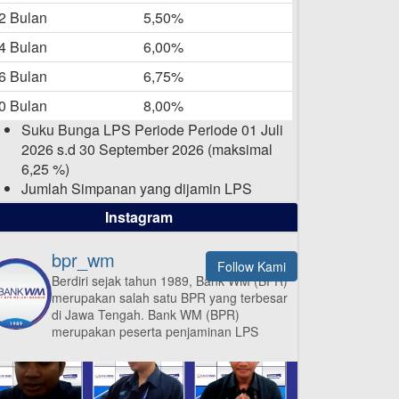
-05-2025
2 Bulan
5,50%
Daftar Pemenang Undian
4 Bulan
6,00%
TAMASHA Bulan April 2025
6 Bulan
6,75%
15-04-2025
0 Bulan
8,00%
Pengumuman Nama Baru
Suku Bunga LPS Periode Periode 01 Juli
Perusahaan
2026 s.d 30 September 2026 (maksimal
03-03-2025
6,25 %)
Jumlah Simpanan yang dijamin LPS
maksimal sampai dengan 2 Milyar Rupiah
Instagram
per nasabah dalam satu bank
bpr_wm
Follow Kami
Berdiri sejak tahun 1989, Bank WM (BPR)
merupakan salah satu BPR yang terbesar
ISI APLIKASI SEKARANG
di Jawa Tengah.
Bank WM (BPR)
merupakan peserta penjaminan LPS