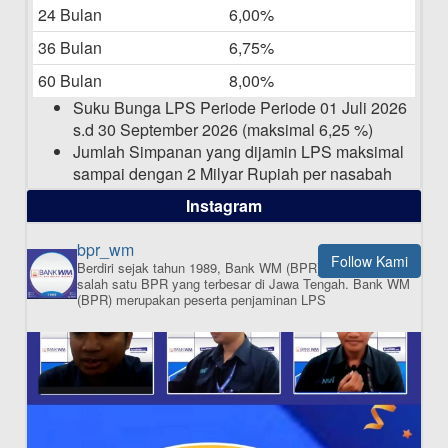
Bulan April 2025
24 Bulan
6,00%
15-04-2025
36 Bulan
6,75%
Pengumuman Nama Baru Perusahaan
60 Bulan
8,00%
03-03-2025
Suku Bunga LPS Periode Periode 01 Juli 2026
s.d 30 September 2026 (maksimal 6,25 %)
Jumlah Simpanan yang dijamin LPS maksimal
sampai dengan 2 Milyar Rupiah per nasabah
dalam satu bank
Instagram
bpr_wm
Follow Kami
Berdiri sejak tahun 1989, Bank WM (BPR) merupakan
ISI APLIKASI SEKARANG
salah satu BPR yang terbesar di Jawa Tengah.
Bank WM
(BPR) merupakan peserta penjaminan LPS