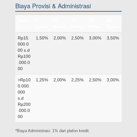
Biaya Provisi & Administrasi
Plafo
6
12
18
24
36
n
Bulan
Bulan
Bulan
Bulan
Bulan
Rp15.
1,50%
2,00%
2,50%
3,00%
3,50%
000.0
00 s.d
Rp100
.000.0
00
>Rp10
1,25%
2,00%
2,25%
2,50%
3,00%
0.000.
000
s.d
Rp200
.000.0
00
*Biaya Administrasi: 1% dari plafon kredit.