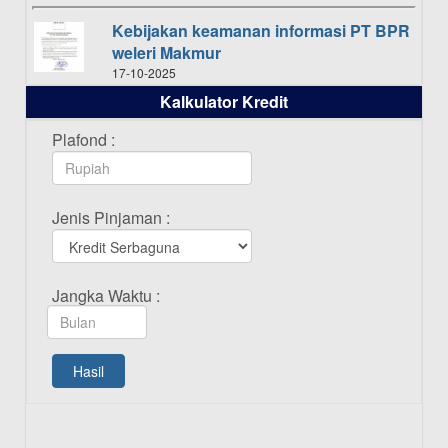
Kebijakan keamanan informasi PT BPR
weleri Makmur
17-10-2025
Kalkulator Kredit
Daftar Pemenang Undian TAMASHA
Bulan Oktober 2025
Plafond :
16-10-2025
Daftar Pemenang Undian TAMASHA
Jenis Pinjaman :
Bulan September 2025
20-09-2025
Daftar Pemenang Undian TAMASHA
Jangka Waktu :
Bulan Agustus 2025
19-08-2025
Pengumuman Tutup Kantor Kantor
Hasil
Cabang Pati 13 Agustus 2025
12-08-2025