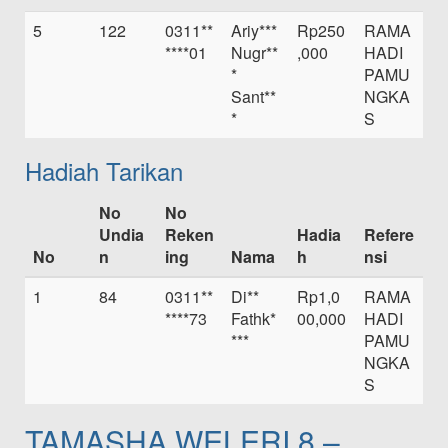
5
122
0311**
Ariy***
Rp250
RAMA
****01
Nugr**
,000
HADI
*
PAMU
Sant**
NGKA
*
S
Hadiah Tarikan
No
No
Undia
Reken
Hadia
Refere
No
n
ing
Nama
h
nsi
1
84
0311**
Di**
Rp1,0
RAMA
****73
Fathk*
00,000
HADI
***
PAMU
NGKA
S
TAMASHA WELERI 8 –