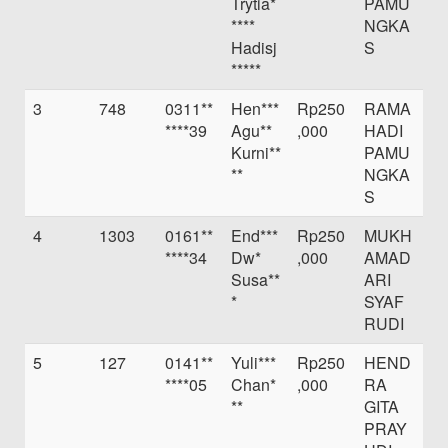
Trytia*
PAMU
****
NGKA
Hadisj
S
*****
3
748
0311**
Hen***
Rp250
RAMA
****39
Agu**
,000
HADI
Kurni**
PAMU
**
NGKA
S
4
1303
0161**
End***
Rp250
MUKH
****34
Dw*
,000
AMAD
Susa**
ARI
*
SYAF
RUDI
5
127
0141**
Yuli***
Rp250
HEND
****05
Chan*
,000
RA
**
GITA
PRAY