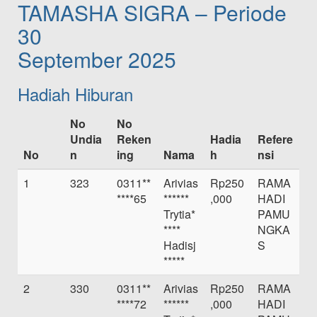
TAMASHA SIGRA – Periode
30
September 2025
Hadiah Hiburan
No
No
Undia
Reken
Hadia
Refere
No
n
ing
Nama
h
nsi
1
323
0311**
Arivias
Rp250
RAMA
****65
******
,000
HADI
Trytia*
PAMU
****
NGKA
Hadisj
S
*****
2
330
0311**
Arivias
Rp250
RAMA
****72
******
,000
HADI