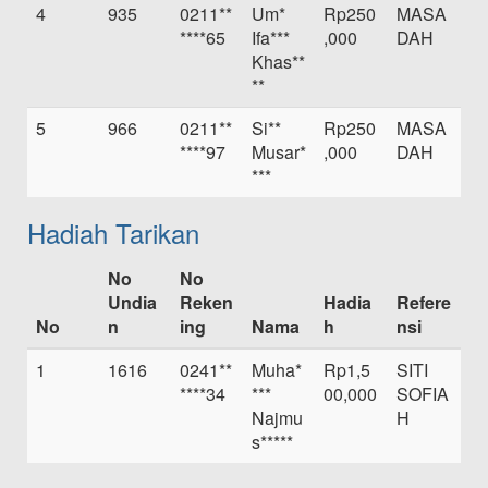
4
935
0211**
Um*
Rp250
MASA
****65
Ifa***
,000
DAH
Khas**
**
5
966
0211**
Si**
Rp250
MASA
****97
Musar*
,000
DAH
***
Hadiah Tarikan
No
No
Undia
Reken
Hadia
Refere
No
n
ing
Nama
h
nsi
1
1616
0241**
Muha*
Rp1,5
SITI
****34
***
00,000
SOFIA
Najmu
H
s*****