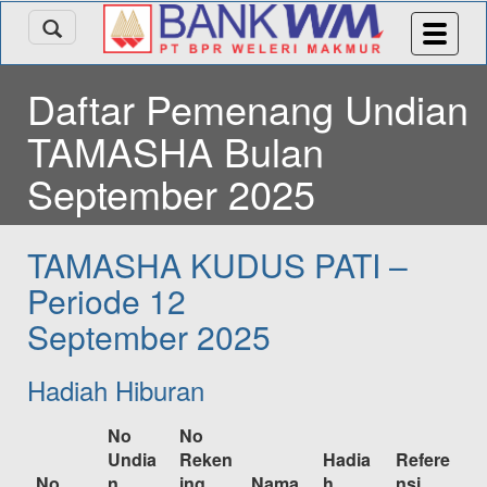
Daftar Pemenang Undian
TAMASHA Bulan
September 2025
TAMASHA KUDUS PATI –
Periode 12
September 2025
Hadiah Hiburan
No
No
Undia
Reken
Hadia
Refere
No
n
ing
Nama
h
nsi