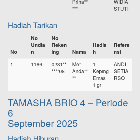
Priha**
WIDIA
***
STUTI
Hadiah Tarikan
No
No
Undia
Reken
Hadia
Refere
No
n
ing
Nama
h
nsi
1
1166
0231**
Me*
1
ANDI
****08
Anda**
Keping
SETIA
**
Emas
RSO
1 gr
TAMASHA BRIO 4 – Periode
6
September 2025
Hadiah Hiburan