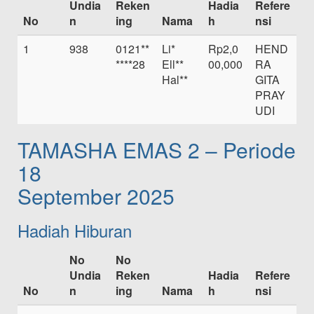
Undia
Reken
Hadia
Refere
No
n
ing
Nama
h
nsi
1
938
0121**
Li*
Rp2,0
HEND
****28
Ell**
00,000
RA
Hal**
GITA
PRAY
UDI
TAMASHA EMAS 2 – Periode
18
September 2025
Hadiah Hiburan
No
No
Undia
Reken
Hadia
Refere
No
n
ing
Nama
h
nsi