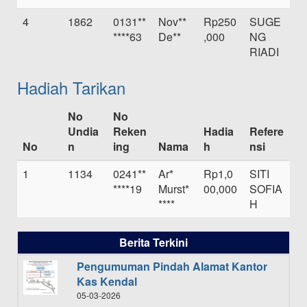
4
1862
0131**
Nov**
Rp250
SUGE
****63
De**
,000
NG
RIADI
Hadiah Tarikan
No
No
Undia
Reken
Hadia
Refere
No
n
ing
Nama
h
nsi
1
1134
0241**
Ar*
Rp1,0
SITI
****19
Murst*
00,000
SOFIA
****
H
Berita Terkini
Pengumuman Pindah Alamat Kantor
Kas Kendal
05-03-2026