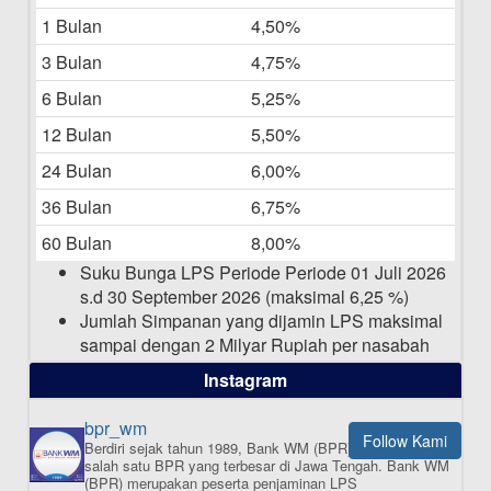
Bulan Mei 2025
1 Bulan
4,50%
20-05-2025
3 Bulan
4,75%
Laporan Keuangan Berkelanjutan
06-05-2025
6 Bulan
5,25%
12 Bulan
5,50%
Daftar Pemenang Undian TAMASHA
Bulan April 2025
24 Bulan
6,00%
15-04-2025
36 Bulan
6,75%
Pengumuman Nama Baru Perusahaan
60 Bulan
8,00%
03-03-2025
Suku Bunga LPS Periode Periode 01 Juli 2026
s.d 30 September 2026 (maksimal 6,25 %)
Jumlah Simpanan yang dijamin LPS maksimal
sampai dengan 2 Milyar Rupiah per nasabah
dalam satu bank
Instagram
bpr_wm
Follow Kami
Berdiri sejak tahun 1989, Bank WM (BPR) merupakan
ISI APLIKASI SEKARANG
salah satu BPR yang terbesar di Jawa Tengah.
Bank WM
(BPR) merupakan peserta penjaminan LPS