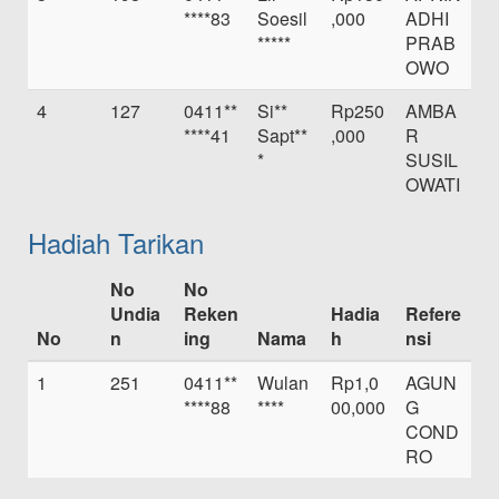
****83
Soesil
,000
ADHI
*****
PRAB
OWO
4
127
0411**
Si**
Rp250
AMBA
****41
Sapt**
,000
R
*
SUSIL
OWATI
Hadiah Tarikan
No
No
Undia
Reken
Hadia
Refere
No
n
ing
Nama
h
nsi
1
251
0411**
Wulan
Rp1,0
AGUN
****88
****
00,000
G
COND
RO