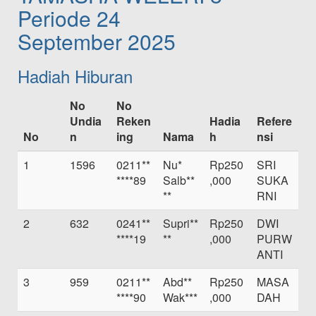
Periode 24
September 2025
Hadiah Hiburan
No
No
Undia
Reken
Hadia
Refere
No
n
ing
Nama
h
nsi
1
1596
0211**
Nu*
Rp250
SRI
****89
Salb**
,000
SUKA
**
RNI
2
632
0241**
Supri**
Rp250
DWI
****19
**
,000
PURW
ANTI
3
959
0211**
Abd**
Rp250
MASA
****90
Wak***
,000
DAH