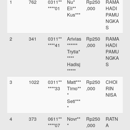
1
762
0311**
Nu*
Rp250
RAMA
****01
Eli**
,000
HADI
Kus***
PAMU
NGKA
S
2
341
0311**
Arivias
Rp250
RAMA
****41
******
,000
HADI
Trytia*
PAMU
****
NGKA
Hadisj
S
*****
3
1022
0311**
Matt***
Rp250
CHOI
****33
Timo**
,000
RIN
*
NISA
Seti***
*
4
373
0611**
Novr**
Rp250
RATN
****07
*
,000
A