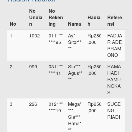
No
No
Undia
Reken
Hadia
Refere
No
n
ing
Nama
h
nsi
1
1002
0111**
Ay*
Rp250
FADJA
****95
Sitor**
,000
R ADE
**
PRAM
ONO
2
999
0311**
Sia***
Rp250
RAMA
****41
Agus**
,000
HADI
**
PAMU
NGKA
S
3
226
0121**
Mega*
Rp250
SUGE
****10
***
,000
NG
Sla***
RIADI
Raha*
**