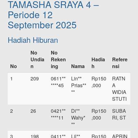
TAMASHA SRAYA 4 –
Periode 12
September 2025
Hadiah Hiburan
No
No
Undia
Reken
Hadia
Refere
No
n
ing
Nama
h
nsi
1
209
0611**
Lin**
Rp150
RATN
****45
Prias**
,000
A
**
WIDIA
STUTI
2
26
0421**
Di**
Rp150
SUBA
****11
Wahy*
,000
RI, ST
**
3
198
0411**
Lil**
Rp150
APRIN