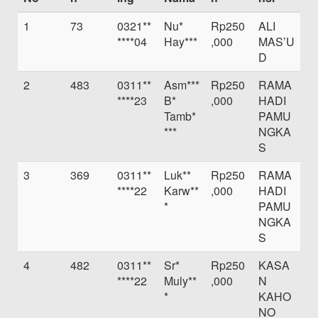
1
73
0321**
Nu*
Rp250
ALI
****04
Hay***
,000
MAS’U
D
2
483
0311**
Asm***
Rp250
RAMA
****23
B*
,000
HADI
Tamb*
PAMU
***
NGKA
S
3
369
0311**
Luk**
Rp250
RAMA
****22
Karw**
,000
HADI
*
PAMU
NGKA
S
4
482
0311**
Sr*
Rp250
KASA
****22
Muly**
,000
N
*
KAHO
NO