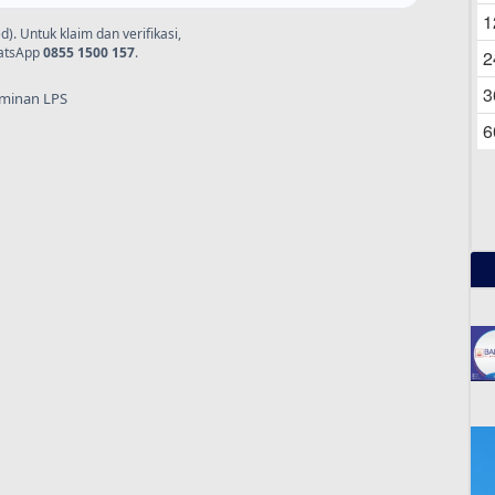
06
1
 Untuk klaim dan verifikasi,
hatsApp
0855 1500 157
.
2
3
aminan LPS
6