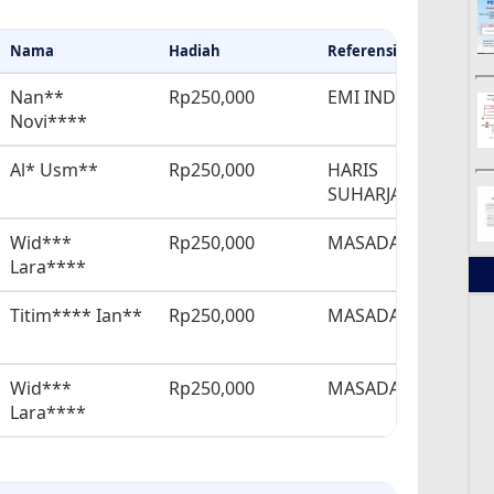
Nama
Hadiah
Referensi
Nan**
Rp250,000
EMI INDRIYANI
Novi****
Al* Usm**
Rp250,000
HARIS
SUHARJANTO
Wid***
Rp250,000
MASADAH
Lara****
Titim**** Ian**
Rp250,000
MASADAH
Wid***
Rp250,000
MASADAH
Lara****