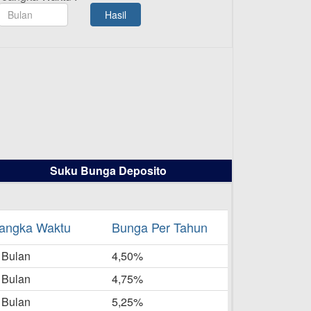
TAMASHA Bulan Agustus 2025
Hasil
19-08-2025
Pengumuman Tutup Kantor
Kantor Cabang Pati 13 Agustus
2025
-08-2025
Daftar Pemenang Undian
TAMASHA Bulan Juli 2025
16-07-2025
Suku Bunga Deposito
Daftar Pemenang Undian
TAMASHA Bulan Juni 2025
16-06-2025
angka Waktu
Bunga Per Tahun
Daftar Pemenang Undian
 Bulan
TAMASHA Bulan Mei 2025
4,50%
20-05-2025
 Bulan
4,75%
Laporan Keuangan Berkelanjutan
 Bulan
5,25%