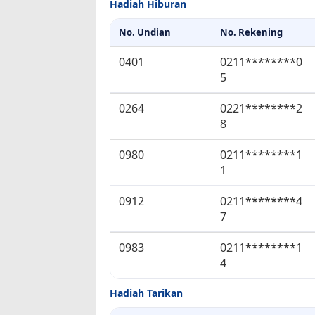
Hadiah Hiburan
No. Undian
No. Rekening
0401
0211********0
5
0264
0221********2
8
0980
0211********1
1
0912
0211********4
7
0983
0211********1
4
Hadiah Tarikan