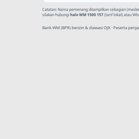
Catatan: Nama pemenang ditampilkan sebagian (masked).
silakan hubungi
halo WM 1500 157
(tarif lokal) atau W
Bank WM (BPR) berizin & diawasi OJK · Peserta penj