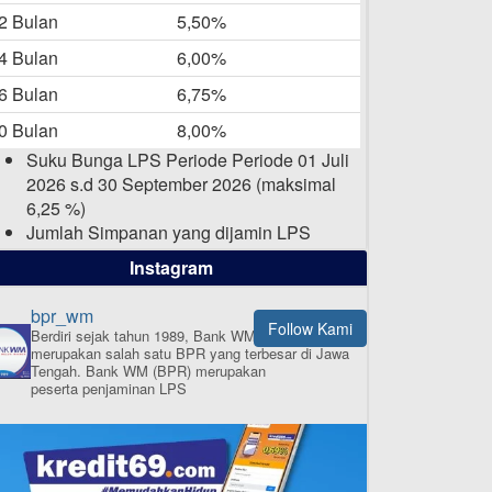
-05-2025
2 Bulan
5,50%
Daftar Pemenang Undian
4 Bulan
6,00%
TAMASHA Bulan April 2025
6 Bulan
6,75%
15-04-2025
0 Bulan
8,00%
Pengumuman Nama Baru
Suku Bunga LPS Periode Periode 01 Juli
Perusahaan
2026 s.d 30 September 2026 (maksimal
03-03-2025
6,25 %)
Jumlah Simpanan yang dijamin LPS
maksimal sampai dengan 2 Milyar Rupiah
Instagram
per nasabah dalam satu bank
bpr_wm
Follow Kami
Berdiri sejak tahun 1989, Bank WM (BPR)
merupakan salah satu BPR yang terbesar di Jawa
ISI APLIKASI SEKARANG
Tengah.
Bank WM (BPR) merupakan
peserta penjaminan LPS