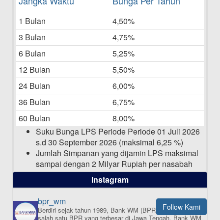
Jangka Waktu
Bunga Per Tahun
Bulan Mei 2025
1 Bulan
4,50%
20-05-2025
3 Bulan
4,75%
Laporan Keuangan Berkelanjutan
06-05-2025
6 Bulan
5,25%
12 Bulan
5,50%
Daftar Pemenang Undian TAMASHA
Bulan April 2025
24 Bulan
6,00%
15-04-2025
36 Bulan
6,75%
Pengumuman Nama Baru Perusahaan
60 Bulan
8,00%
03-03-2025
Suku Bunga LPS Periode Periode 01 Juli 2026
s.d 30 September 2026 (maksimal 6,25 %)
Jumlah Simpanan yang dijamin LPS maksimal
sampai dengan 2 Milyar Rupiah per nasabah
dalam satu bank
Instagram
bpr_wm
Follow Kami
Berdiri sejak tahun 1989, Bank WM (BPR) merupakan
ISI APLIKASI SEKARANG
salah satu BPR yang terbesar di Jawa Tengah.
Bank WM